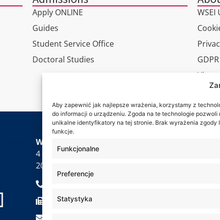
Apply ONLINE
WSEI U
Guides
Cookie
Student Service Office
Privac
Doctoral Studies
GDPR
Virtua
Za
Conta
Aby zapewnić jak najlepsze wrażenia, korzystamy z technolog
do informacji o urządzeniu. Zgoda na te technologie pozwol
unikalne identyfikatory na tej stronie. Brak wyrażenia zgod
funkcje.
Wa are
WSEI University
Funkcjonalne
4 Projektowa St.,
20-209 Lublin
Preferencje
+48 81 749 17 70
Statystyka
+48 81 749 32 13
kancelaria@wsei.pl