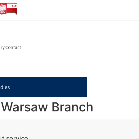
ary
Contact
udies
– Warsaw Branch
t service