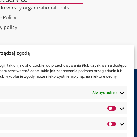
niversity organizational units
 Policy
y policy
l tour
rządzaj zgodą
ct
ii, takich jak pliki cookie, do przechowywania i/lub uzyskiwania dostępu
i nam przetwarzać dane, takie jak zachowanie podczas przeglądania lub
y lub wycofanie zgody może niekorzystnie wpłynąć na niektóre cechy i
 on:
Always active