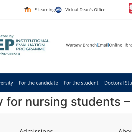
E-learning
Virtual Dean's Office
Warsaw Branch
Email
Online libr
ersity
For the candidate
For the student
Doctoral St
 for nursing students 
Admissions
Abou