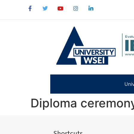
content
Univ
Diploma ceremony
Shortcuts