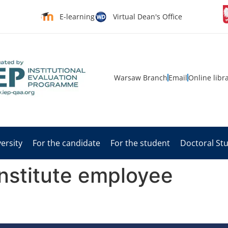
E-learning
Virtual Dean's Office
Warsaw Branch
Email
Online libr
ersity
For the candidate
For the student
Doctoral St
Institute employee