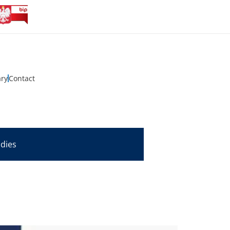
ary
Contact
udies