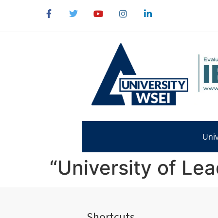
content
Univ
“University of Lea
Shortcuts