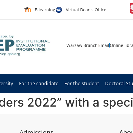
E-learning
Virtual Dean's Office
Warsaw Branch
Email
Online libr
ersity
For the candidate
For the student
Doctoral St
ders 2022” with a speci
Admissions
Abou