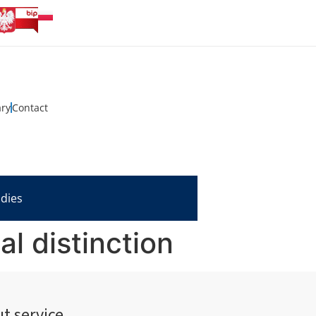
ary
Contact
udies
al distinction
t service