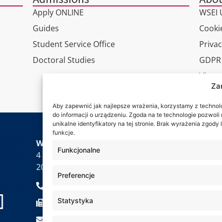
Apply ONLINE
WSEI U
Guides
Cookie
Student Service Office
Privac
Doctoral Studies
GDPR
Virtua
Za
Conta
Aby zapewnić jak najlepsze wrażenia, korzystamy z technolog
do informacji o urządzeniu. Zgoda na te technologie pozwol
unikalne identyfikatory na tej stronie. Brak wyrażenia zgod
funkcje.
Wa are
WSEI University
Funkcjonalne
4 Projektowa St.,
20-209 Lublin
Preferencje
+48 81 749 17 70
Statystyka
+48 81 749 32 13
kancelaria@wsei.pl