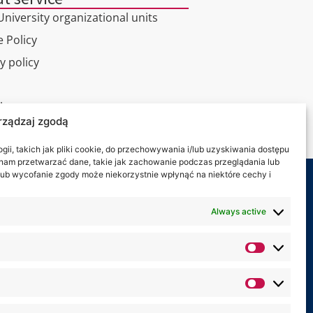
niversity organizational units
 Policy
y policy
l tour
rządzaj zgodą
ct
ii, takich jak pliki cookie, do przechowywania i/lub uzyskiwania dostępu
i nam przetwarzać dane, takie jak zachowanie podczas przeglądania lub
y lub wycofanie zgody może niekorzystnie wpłynąć na niektóre cechy i
 on:
Always active