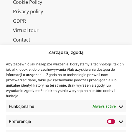
Cookie Policy
Privacy policy
GDPR
Virtual tour
Contact
Zarządzaj zgodą
Aby zapewnić jak najlepsze wrażenia, korzystamy z technologii, takich
Wa are on:
WSEI
jak pliki cookie, do przechowywania i/lub uzyskiwania dostępu do
informacji o urządzeniu. Zgoda na te technologie pozwoli nam
University
przetwarzać dane, takie jak zachowanie podczas przeglądania lub
4
unikalne identyfikatory na tej stronie. Brak wyrażenia zgody lub
Projektowa
wycofanie zgody może niekorzystnie wpłynąć na niektóre cechy i
funkcje.
St.,
20-209
Funkcjonalne
Always active
Lublin
Preferencje
+48 81
749 17