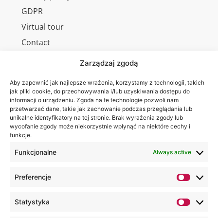
GDPR
Virtual tour
Contact
Zarządzaj zgodą
Aby zapewnić jak najlepsze wrażenia, korzystamy z technologii, takich
Wa are on:
WSEI
jak pliki cookie, do przechowywania i/lub uzyskiwania dostępu do
informacji o urządzeniu. Zgoda na te technologie pozwoli nam
University
przetwarzać dane, takie jak zachowanie podczas przeglądania lub
4
unikalne identyfikatory na tej stronie. Brak wyrażenia zgody lub
Projektowa
wycofanie zgody może niekorzystnie wpłynąć na niektóre cechy i
funkcje.
St.,
20-209
Funkcjonalne
Always active
Lublin
Preferencje
+48 81
749 17
Statystyka
70