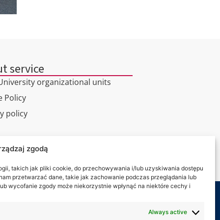
t service
niversity organizational units
 Policy
y policy
l tour
rządzaj zgodą
ct
ii, takich jak pliki cookie, do przechowywania i/lub uzyskiwania dostępu
i nam przetwarzać dane, takie jak zachowanie podczas przeglądania lub
y lub wycofanie zgody może niekorzystnie wpłynąć na niektóre cechy i
 on:
Always active