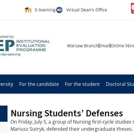
E-learning
Virtual Dean's Office
Warsaw Branch
Email
Online libr
ersity
For the candidate
For the student
Doctoral St
Nursing Students’ Defenses
On Friday, July 5, a group of Nursing first-cycle studie
Mariusz Sutryk, defended their undergraduate theses.