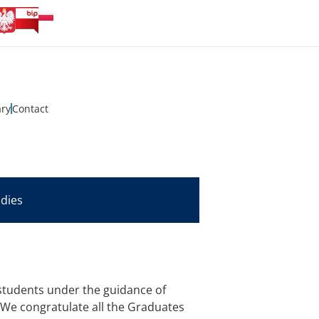
ary
Contact
udies
s students under the guidance of
 We congratulate all the Graduates