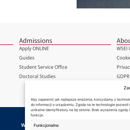
Admissions
Abou
Apply ONLINE
WSEI U
Guides
Cookie
Student Service Office
Privac
Doctoral Studies
GDPR
Virtua
Za
Conta
Aby zapewnić jak najlepsze wrażenia, korzystamy z technolog
do informacji o urządzeniu. Zgoda na te technologie pozwol
unikalne identyfikatory na tej stronie. Brak wyrażenia zgod
funkcje.
Wa are
WSEI University
Funkcjonalne