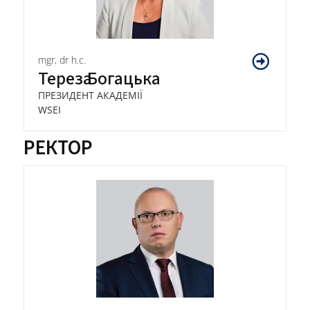
mgr, dr h.c.
Тереза
Богацька
ПРЕЗИДЕНТ АКАДЕМІЇ
WSEI
РЕКТОР