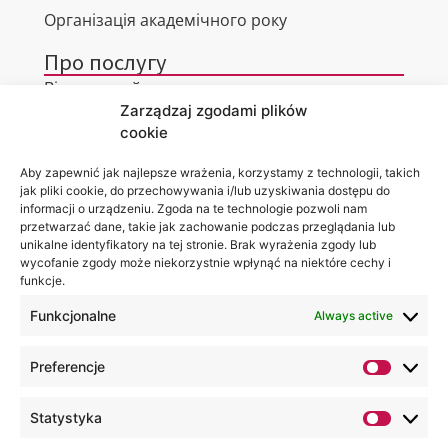
Організація академічного року
Про послугу
Віртуальний тур
Zarządzaj zgodami plików
Контакти
cookie
Aby zapewnić jak najlepsze wrażenia, korzystamy z technologii, takich
jak pliki cookie, do przechowywania i/lub uzyskiwania dostępu do
informacji o urządzeniu. Zgoda na te technologie pozwoli nam
Місцезнаходження
Ви можете
przetwarzać dane, takie jak zachowanie podczas przeglądania lub
Академії
знайти нас
unikalne identyfikatory na tej stronie. Brak wyrażenia zgody lub
WSEI
за:
wycofanie zgody może niekorzystnie wpłynąć na niektóre cechy i
вул.
funkcje.
Projektowa,
4
20-209
Funkcjonalne
Always active
Люблін
+48 81
Preferencje
749 17
70
Statystyka
+48 81