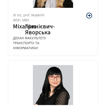
dr inż., prof. Akademii
WSEI, MBA
Міхаліна
Гринієвич-
Яворська
ДЕКАН ФАКУЛЬТЕТУ
ТРАНСПОРТУ ТА
ІНФОРМАТИКИ