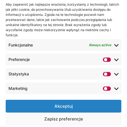
Aby zapewnić jak najlepsze wrażenia, korzystamy z technologii, takich
багатьох інших організацій у межах
jak pliki cookie, do przechowywania i/lub uzyskiwania dostępu do
спеціалізованих програм післядипломної
informacji o urządzeniu. Zgoda na te technologie pozwoli nam
освіти та професійних тренінгів.
przetwarzać dane, takie jak zachowanie podczas przeglądania lub
unikalne identyfikatory na tej stronie. Brak wyrażenia zgody lub
wycofanie zgody może niekorzystnie wpłynąć na niektóre cechy i
funkcje.
Funkcjonalne
Always active
Preferencje
Statystyka
Marketing
Akceptuj
Zapisz preferencje