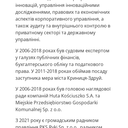
інновацій, управління інноваційними
дослідженнями, правових та економічних
аспектів корпоративного управління, а
також аудиту та внутрішнього контролю в
приватному секторі та державному
управлінні.
У 2006-2018 роках був судовим експертом
у галузях публічних фінансів,
бухгалтерського обліку та податкового
права. У 2011-2018 роках обіймав посаду
заступника мера міста Криниця-Здруй.
У 2006-2018 роках був головою наглядової
ради компаній Huta Kościuszko S.A. та
Miejskie Przedsiębiorstwo Gospodarki
Komunalnej Sp. z o.o.
З 2021 року є громадським радником
правління PKS Ryki Sp. z o.o., радником