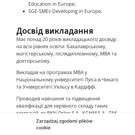
Education in Europe;
SGE-SMEs Developing in Europe.
Досвід викладання
Має понад 20 років викладацького досвіду
на всіх рівнях освіти: бакалаврському,
магістерському, післядипломному, MBA та
докторському.
Викладав на програмах MBA у
Національному університеті Луїса в Чикаго
та Університеті Уельсу в Кардіффі.
Проводив навчання та підвищення
кваліфікації для керівного складу таких
компаній, як PKN Orlen S.A., KGHM S.A., ZAK
S.A., Dębica S.A., Getin Bank, Zakłady
Zarządzaj zgodami plików
Azotowe Kędzierzyn-Koźle, податкових
cookie
інспекцій та податкових палат, а також