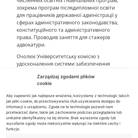
численних освітніх і навчальних програм,
зокрема програм післядипломної освіти
для працівників державної адміністрації у
сферах адміністративного законодавства,
конституційного та адміністративного
права. Проводив заняття для стажерів
адвокатури.
Очолює Університетську комісію з
удосконалення системи забезпечення
якості освіти Люблінської академії WSEI.
Zarządzaj zgodami plików
Нагороджений Медаллю Комісії
cookie
національної освіти (2020) за особливі
Aby zapewnić jak najlepsze wrażenia, korzystamy z technologii, takich
заслуги у сфері освіти та виховання, а
jak pliki cookie, do przechowywania i/lub uzyskiwania dostępu do
також Медаллю Люблінської унії (2020),
informacji o urządzeniu. Zgoda na te technologie pozwoli nam
присудженою Президентом міста Любліна.
przetwarzać dane, takie jak zachowanie podczas przeglądania lub
unikalne identyfikatory na tej stronie. Brak wyrażenia zgody lub
wycofanie zgody może niekorzystnie wpłynąć na niektóre cechy i
funkcje.