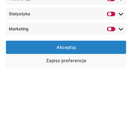
Statystyka
Marketing
Akceptuj
Zapisz preferencje
Швидкі посилання
Віртуальна деканатура
Е-навчання
Email
Студентський гуртожиток
Офіс кар’єри та студентських справ