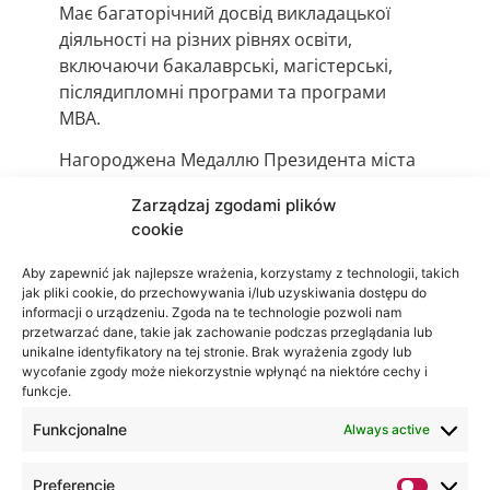
Має багаторічний досвід викладацької
діяльності на різних рівнях освіти,
включаючи бакалаврські, магістерські,
післядипломні програми та програми
MBA.
Нагороджена Медаллю Президента міста
Любліна за вагомі наукові та педагогічні
Zarządzaj zgodami plików
досягнення, а також внесок у розвиток
cookie
вищої освіти та ІТ-сектору Любліна.
Aby zapewnić jak najlepsze wrażenia, korzystamy z technologii, takich
Віцепрезидентка правління
jak pliki cookie, do przechowywania i/lub uzyskiwania dostępu do
Люблінського відділення Польського
informacji o urządzeniu. Zgoda na te technologie pozwoli nam
товариства інформатики.
przetwarzać dane, takie jak zachowanie podczas przeglądania lub
unikalne identyfikatory na tej stronie. Brak wyrażenia zgody lub
wycofanie zgody może niekorzystnie wpłynąć na niektóre cechy i
funkcje.
Funkcjonalne
Always active
Preferencje