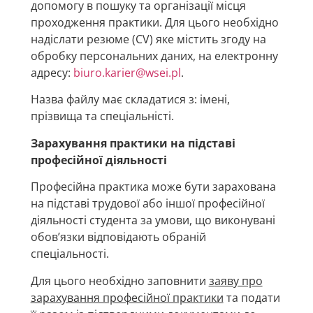
допомогу в пошуку та організації місця
проходження практики. Для цього необхідно
надіслати резюме (CV) яке містить згоду на
обробку персональних даних, на електронну
адресу:
biuro.karier@wsei.pl
.
Назва файлу має складатися з: імені,
прізвища та спеціальністі.
Зарахування практики на підставі
професійної діяльності
Професійна практика може бути зарахована
на підставі трудової або іншої професійної
діяльності студента за умови, що виконувані
обов’язки відповідають обраній
спеціальності.
Для цього необхідно заповнити
з
аяву про
зарахування професійної практики
та подати