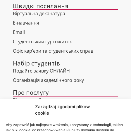
Швидкі посилання
Віртуальна деканатура
Е-навчання
Email
Студентський гуртожиток
Офіс кар’єри та студентських справ
Набір студентів
Подайте заявку ОНЛАЙН
Організація академічного року
Про послугу
Віртуальний тур
Zarządzaj zgodami plików
Контакти
cookie
Aby zapewnić jak najlepsze wrażenia, korzystamy z technologii, takich
jak pliki cookie, do przechowywania i/lub uzyskiwania dostępu do