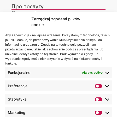
Про послугу
Віртуальний тур
Zarządzaj zgodami plików
Контакти
cookie
Aby zapewnić jak najlepsze wrażenia, korzystamy z technologii, takich
jak pliki cookie, do przechowywania i/lub uzyskiwania dostępu do
informacji o urządzeniu. Zgoda na te technologie pozwoli nam
Місцезнаходження
Ви можете
przetwarzać dane, takie jak zachowanie podczas przeglądania lub
Академії
знайти нас
unikalne identyfikatory na tej stronie. Brak wyrażenia zgody lub
WSEI
за:
wycofanie zgody może niekorzystnie wpłynąć na niektóre cechy i
вул.
Projektowa,
funkcje.
4
20-209
Funkcjonalne
Always active
Люблін
+48 81
Preferencje
749 17
70
Statystyka
+48 81
749 32
Marketing
13