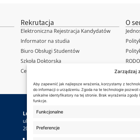
Rekrutacja
O se
Elektroniczna Rejestracja Kandydatów
Jedno
Informator na studia
Polity
Biuro Obsługi Studentów
Polit
Szkoła Doktorska
RODO
Centrum Studiów Podyplomowych
Wirtu
Zarządzaj 
Konta
Aby zapewnić jak najlepsze wrażenia, korzystamy z technolog
do informacji o urządzeniu. Zgoda na te technologie pozwol
unikalne identyfikatory na tej stronie. Brak wyrażenia zgod
funkcje.
Jesteś
Funkcjonalne
Lubelska Akademia WSEI
ul. Projektowa 4
20-209 Lublin
Preferencje