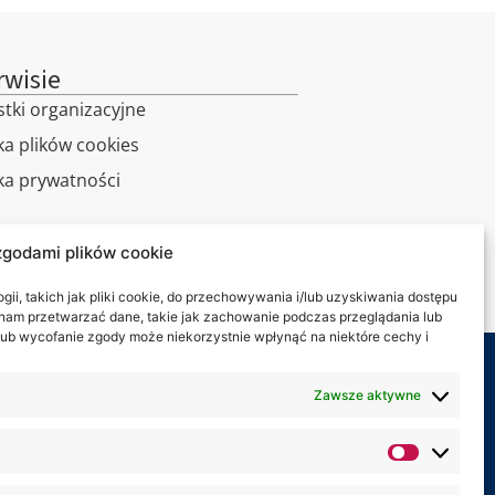
rwisie
stki organizacyjne
ka plików cookies
yka prywatności
alny spacer
zgodami plików cookie
kt
ii, takich jak pliki cookie, do przechowywania i/lub uzyskiwania dostępu
i nam przetwarzać dane, takie jak zachowanie podczas przeglądania lub
y lub wycofanie zgody może niekorzystnie wpłynąć na niektóre cechy i
my na:
Zawsze aktywne