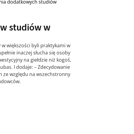
nia dodatkowych studiów
ów studiów w
 w większości byli praktykami w
pełnie inaczej słucha się osoby
estycyjny na giełdzie niż kogoś,
Lubas. I dodaje: – Zdecydowanie
im ze względu na wszechstronny
ładowców.