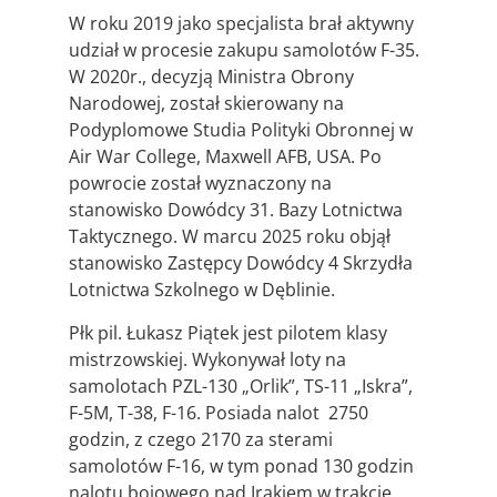
W roku 2019 jako specjalista brał aktywny
udział w procesie zakupu samolotów F-35.
W 2020r., decyzją Ministra Obrony
Narodowej, został skierowany na
Podyplomowe Studia Polityki Obronnej w
Air War College, Maxwell AFB, USA. Po
powrocie został wyznaczony na
stanowisko Dowódcy 31. Bazy Lotnictwa
Taktycznego. W marcu 2025 roku objął
stanowisko Zastępcy Dowódcy 4 Skrzydła
Lotnictwa Szkolnego w Dęblinie.
Płk pil. Łukasz Piątek jest pilotem klasy
mistrzowskiej. Wykonywał loty na
samolotach PZL-130 „Orlik”, TS-11 „Iskra”,
F-5M, T-38, F-16. Posiada nalot 2750
godzin, z czego 2170 za sterami
samolotów F-16, w tym ponad 130 godzin
nalotu bojowego nad Irakiem w trakcie