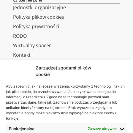
O serwisie
Jednostki organizacyjne
Polityka plików cookies
Polityka prywatności
RODO
Wirtualny spacer
Kontakt
Zarządzaj zgodami plików
cookie
Jesteśmy
Lubelska
Aby zapewnić jak najlepsze wrażenia, korzystamy z technologii, takich
na:
jak pliki cookie, do przechowywania i/lub uzyskiwania dostępu do
Akademia
informacji o urządzeniu. Zgoda na te technologie pozwoli nam
WSEI
przetwarzać dane, takie jak zachowanie podczas przeglądania lub
ul.
unikalne identyfikatory na tej stronie. Brak wyrażenia zgody lub
wycofanie zgody może niekorzystnie wpłynąć na niektóre cechy i
Projektowa
funkcje.
4
20-209
Funkcjonalne
Zawsze aktywne