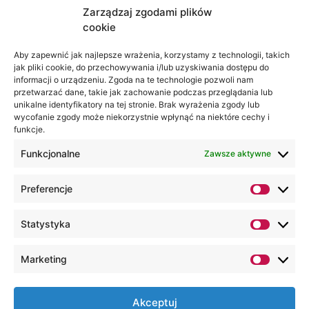
Zarządzaj zgodami plików
cookie
Jesteśmy
Lubelska
Aby zapewnić jak najlepsze wrażenia, korzystamy z technologii, takich
na:
jak pliki cookie, do przechowywania i/lub uzyskiwania dostępu do
Akademia
informacji o urządzeniu. Zgoda na te technologie pozwoli nam
WSEI
przetwarzać dane, takie jak zachowanie podczas przeglądania lub
ul.
unikalne identyfikatory na tej stronie. Brak wyrażenia zgody lub
wycofanie zgody może niekorzystnie wpłynąć na niektóre cechy i
Projektowa
funkcje.
4
20-209
Funkcjonalne
Zawsze aktywne
Lublin
Preferencje
+48 81
749 17
Statystyka
70
+48 81
Marketing
749 32
13
Akceptuj