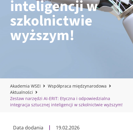
inteligencji w
szkolnictwie
wyższym!
Akademia WSEI
Współpraca międzynarodowa
Aktualności
Zestaw narzędzi AI-ERIT: Etyczna i odpowiedzialna
integracja sztucznej inteligencji w szkolnictwie wyższym!
Data dodania
19.02.2026