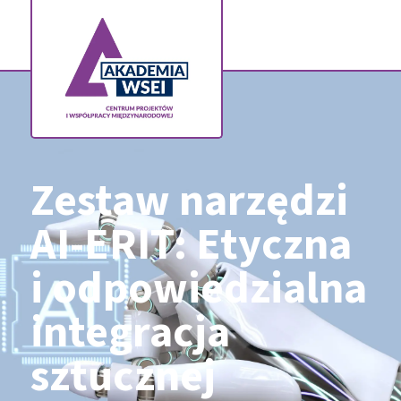
Zestaw narzędzi
AI-ERIT: Etyczna
i odpowiedzialna
integracja
sztucznej