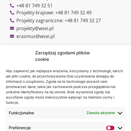
+48 81 749 32 51
Projekty krajowe: +48 81 749 32 49
Projekty zagraniczne: +48 81 749 32 27
projekty@wsei.pl
erasmus@wsei.pl
Zarządzaj zgodami plików
cookie
Jesteśmy
Lubelska
na:
Akademia
Aby zapewnić jak najlepsze wrażenia, korzystamy z technologii, takich
jak pliki cookie, do przechowywania i/lub uzyskiwania dostępu do
WSEI
informacji o urządzeniu. Zgoda na te technologie pozwoli nam
ul.
przetwarzać dane, takie jak zachowanie podczas przeglądania lub
Projektowa
unikalne identyfikatory na tej stronie. Brak wyrażenia zgody lub
wycofanie zgody może niekorzystnie wpłynąć na niektóre cechy i
4
funkcje.
20-209
Lublin
Funkcjonalne
Zawsze aktywne
+48 81
Preferencje