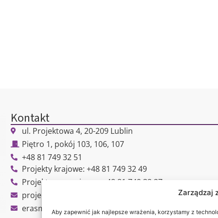
Kontakt
ul. Projektowa 4, 20-209 Lublin
Piętro 1, pokój 103, 106, 107
+48 81 749 32 51
Projekty krajowe: +48 81 749 32 49
Projekty zagraniczne: +48 81 749 32 27
Zarządzaj 
projekty@wsei.pl
erasmus@wsei.pl
Aby zapewnić jak najlepsze wrażenia, korzystamy z technolog