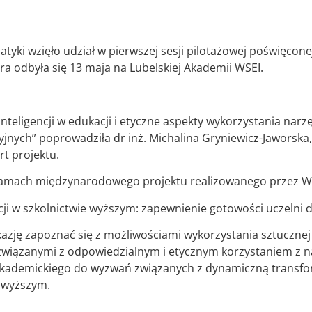
atyki wzięło udział w pierwszej sesji pilotażowej poświęco
tóra odbyła się 13 maja na Lubelskiej Akademii WSEI.
 inteligencji w edukacji i etyczne aspekty wykorzystania n
jnych” poprowadziła dr inż. Michalina Gryniewicz-Jaworska,
rt projektu.
ramach międzynarodowego projektu realizowanego przez W
ncji w szkolnictwie wyższym: zapewnienie gotowości uczelni d
azję zapoznać się z możliwościami wykorzystania sztucznej i
iązanymi z odpowiedzialnym i etycznym korzystaniem z nar
akademickiego do wyzwań związanych z dynamiczną transfo
e wyższym.