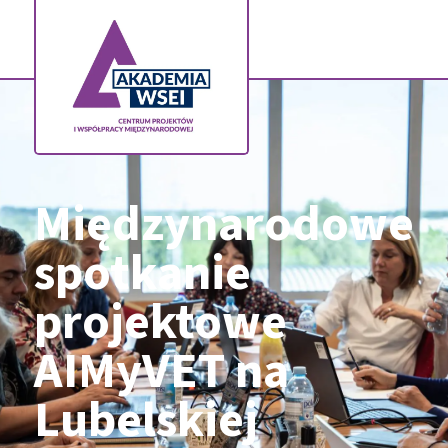
Międzynarodowe
spotkanie
projektowe
AIMyVET na
Lubelskiej