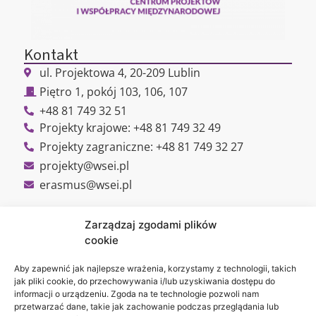
Kontakt
ul. Projektowa 4, 20-209 Lublin
Piętro 1, pokój 103, 106, 107
+48 81 749 32 51
Projekty krajowe: +48 81 749 32 49
Projekty zagraniczne: +48 81 749 32 27
projekty@wsei.pl
erasmus@wsei.pl
Zarządzaj zgodami plików
cookie
Jesteśmy
Lubelska
na:
Akademia
Aby zapewnić jak najlepsze wrażenia, korzystamy z technologii, takich
jak pliki cookie, do przechowywania i/lub uzyskiwania dostępu do
WSEI
informacji o urządzeniu. Zgoda na te technologie pozwoli nam
ul.
przetwarzać dane, takie jak zachowanie podczas przeglądania lub