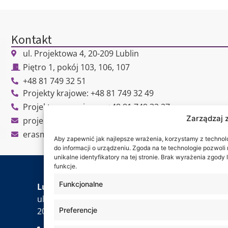
Kontakt
ul. Projektowa 4, 20-209 Lublin
Piętro 1, pokój 103, 106, 107
+48 81 749 32 51
Projekty krajowe: +48 81 749 32 49
Projekty zagraniczne: +48 81 749 32 27
Zarządzaj 
projekty@wsei.pl
erasmus@wsei.pl
Aby zapewnić jak najlepsze wrażenia, korzystamy z technolog
do informacji o urządzeniu. Zgoda na te technologie pozwol
unikalne identyfikatory na tej stronie. Brak wyrażenia zgod
funkcje.
Jesteś
Funkcjonalne
Lubelska Akademia WSEI
ul. Projektowa 4
20-209 Lublin
Preferencje