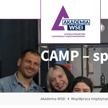
CAMP – sp
Akademia WSEI
Współpraca międzyna