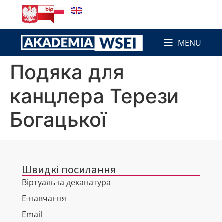
до
вмісту
MENU
Подяка для
канцлера Терези
Богацької
Швидкі посилання
Віртуальна деканатура
Е-навчання
Email