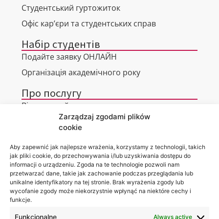
Студентський гуртожиток
Офіс кар’єри та студентських справ
Набір студентів
Подайте заявку ОНЛАЙН
Організація академічного року
Про послугу
Віртуальний тур
Zarządzaj zgodami plików
Контакти
cookie
Aby zapewnić jak najlepsze wrażenia, korzystamy z technologii, takich
jak pliki cookie, do przechowywania i/lub uzyskiwania dostępu do
informacji o urządzeniu. Zgoda na te technologie pozwoli nam
Місцезнаходження
Ви можете
przetwarzać dane, takie jak zachowanie podczas przeglądania lub
Академії
знайти нас
unikalne identyfikatory na tej stronie. Brak wyrażenia zgody lub
WSEI
за:
wycofanie zgody może niekorzystnie wpłynąć na niektóre cechy i
вул.
Projektowa,
funkcje.
4
20-209
Funkcjonalne
Always active