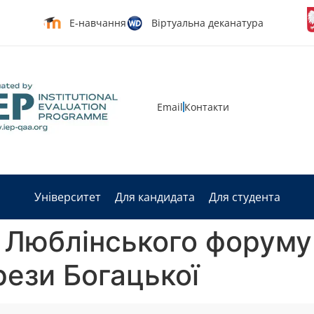
Е-навчання
Віртуальна деканатура
Email
Контакти
Університет
Для кандидата
Для студента
 Люблінського форуму
рези Богацької