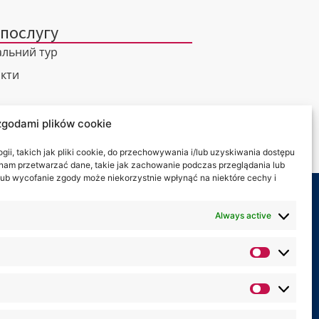
 послугу
альний тур
кти
zgodami plików cookie
ii, takich jak pliki cookie, do przechowywania i/lub uzyskiwania dostępu
i nam przetwarzać dane, takie jak zachowanie podczas przeglądania lub
y lub wycofanie zgody może niekorzystnie wpłynąć na niektóre cechy i
ете знайти нас за:
Always active