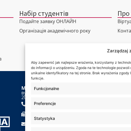
Набір студентів
Про
Подайте заявку ОНЛАЙН
Вірту
Організація академічного року
Конта
Zarządzaj 
в
Aby zapewnić jak najlepsze wrażenia, korzystamy z technolog
do informacji o urządzeniu. Zgoda na te technologie pozwol
unikalne identyfikatory na tej stronie. Brak wyrażenia zgod
funkcje.
Місцезнаходження Академії WSEI
Ви мож
Funkcjonalne
вул. Projektowa, 4
20-209 Люблін
+48 81 749 17 70
Preferencje
+48 81 749 32 13
Statystyka
kancelaria@wsei.pl