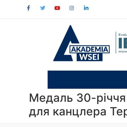
до
вмісту
Медаль 30-річчя
для канцлера Те