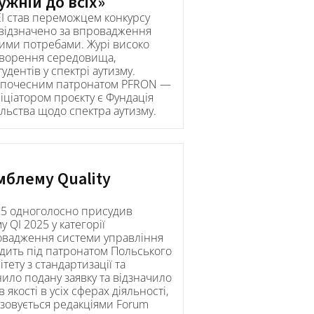
жній до всіх»
SEI став переможцем конкурсу
о відзначено за впровадження
вими потребами. Журі високо
створення середовища,
удентів у спектрі аутизму.
під почесним патронатом PFRON —
ніціатором проєкту є Фундація
ільства щодо спектра аутизму.
мблему Quality
2025 одноголосно присудив
 QI 2025 у категорії
ровадження системи управління
дить під патронатом Польського
тету з стандартизації та
нило подану заявку та відзначило
кості в усіх сферах діяльності,
ізовується редакціями Forum