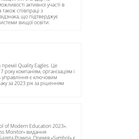
ожливості активної участі в
 також співпраці з
 відзнака, що підтверджує
системи вищої освіти.
премії Quality Eagles. Це
7 року компаніям, організаціям і
ть управління є ключовим
аку за 2023 рік за рішенням
 of Modern Education 2023».
ss Monitor» видання
Gazeta Prawna. Премія «Symbol» є