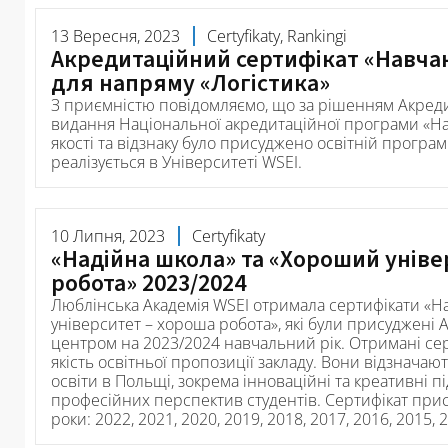
13 Вересня, 2023
Certyfikaty, Rankingi
Акредитаційний сертифікат «Навчан
для напряму «Логістика»
З приємністю повідомляємо, що за рішенням Акредит
видання Національної акредитаційної програми «На
якості та відзнаку було присуджено освітній програм
реалізується в Університеті WSEI.
10 Липня, 2023
Certyfikaty
«Надійна школа» та «Хороший уніве
робота» 2023/2024
Люблінська Академія WSEI отримала сертифікати «Н
університет – хороша робота», які були присуджен
центром на 2023/2024 навчальний рік. Отримані се
якість освітньої пропозиції закладу. Вони відзначаю
освіти в Польщі, зокрема інноваційні та креативні 
професійних перспектив студентів. Сертифікат при
роки: 2022, 2021, 2020, 2019, 2018, 2017, 2016, 2015, 