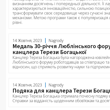
визнанням досягнень і попередньої діяльності. Її л
характеризуються інноваційністю, сильною позицією
трансформувати своє середовище через сучасні зна
механізми. Метою програми також є популяризація 
рівні.
14 Жовтня, 2023
Nagrody
Медаль 30-річчя Люблінського фор
канцлера Терези Богацької
Канцлер Тереза Богацька була нагороджена ювілей
Люблінського форуму роботодавців за співпрацю та
відносин, що сприяють розвитку науки та підприєм
14 Жовтня, 2023
Nagrody
Подяка для канцлера Терези Богац
Канцлер Тереза Богацька отримала почесну подяку 
Справки за відданість щоденним обов’язкам та дося