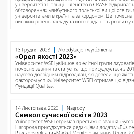
університетів Польщі. Членство в CRASP відкриває м
обговореннях майбутнього польської вищої освіти, а
університетами в країні та за кордоном. Це почесна
високий рівень закладу та його відданість розвитку 
13 Грудня, 2023
Akredytacje i wyróżnienia
«Орел якості 2023»
Університет WSEI увійшов до елітної групи лауреатів 
почесне звання та статуетка, що присуджується з 201
науково-дослідним підрозділам, які довели, що якіс
фактором успіху. Університет WSEI отримав цю відзн
Фундації Qualitas.
14 Листопада, 2023
Nagrody
Символ сучасної освіти 2023
Університет WSEI отримав престижне звання «Symbol
Нагорода присуджується редакціями додатку «Busine
Rzeczpospolita та «Market Monitor» видання Dziennik 