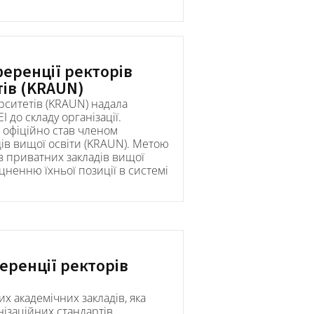
еренції ректорів
тів (KRAUN)
рситетів (KRAUN) надала
до складу організації.
I офіційно став членом
ів вищої освіти (KRAUN). Метою
в приватних закладів вищої
іцненню їхньої позиції в системі
еренції ректорів
х академічних закладів, яка
нізаційних стандартів