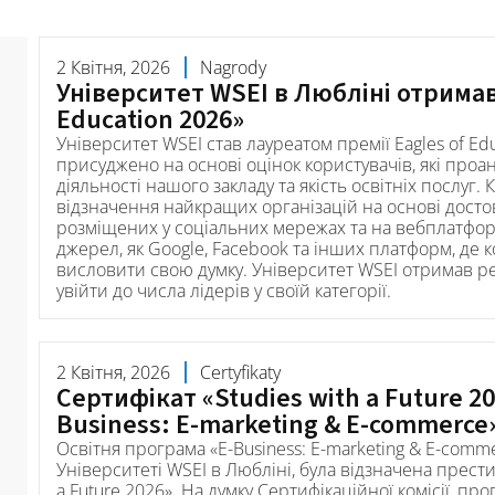
2 Квітня, 2026
Nagrody
Університет WSEI в Любліні отримав
Education 2026»
Університет WSEI став лауреатом премії Eagles of Ed
присуджено на основі оцінок користувачів, які проа
діяльності нашого закладу та якість освітніх послуг.
відзначення найкращих організацій на основі достов
розміщених у соціальних мережах та на вебплатформ
джерел, як Google, Facebook та інших платформ, де 
висловити свою думку. Університет WSEI отримав р
увійти до числа лідерів у своїй категорії.
2 Квітня, 2026
Certyfikaty
Сертифікат «Studies with a Future 2
Business: E-marketing & E-commerce
Освітня програма «E-Business: E-marketing & E-comme
Університеті WSEI в Любліні, була відзначена прест
a Future 2026». На думку Сертифікаційної комісії, пр