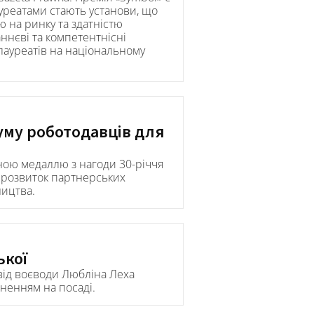
ауреатами стають установи, що
 на ринку та здатністю
ннєві та компетентнісні
лауреатів на національному
уму роботодавців для
ною медаллю з нагоди 30-річчя
 розвиток партнерських
ництва.
ької
від воєводи Любліна Леха
гненням на посаді.