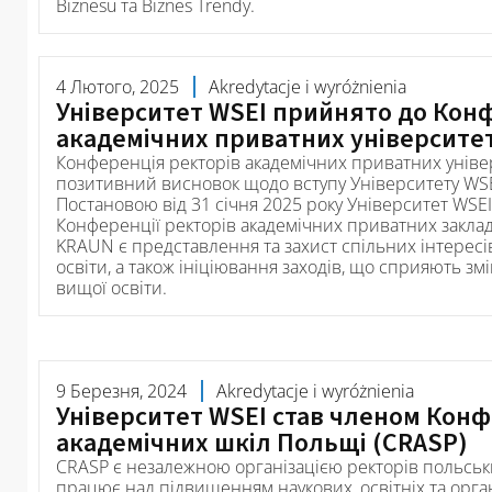
Biznesu та Biznes Trendy.
4 Лютого, 2025
Akredytacje i wyróżnienia
Університет WSEI прийнято до Конф
академічних приватних університе
Конференція ректорів академічних приватних уніве
позитивний висновок щодо вступу Університету WSEI 
Постановою від 31 січня 2025 року Університет WSE
Конференції ректорів академічних приватних заклад
KRAUN є представлення та захист спільних інтересі
освіти, а також ініціювання заходів, що сприяють зм
вищої освіти.
9 Березня, 2024
Akredytacje i wyróżnienia
Університет WSEI став членом Конф
академічних шкіл Польщі (CRASP)
CRASP є незалежною організацією ректорів польськи
працює над підвищенням наукових, освітніх та орга