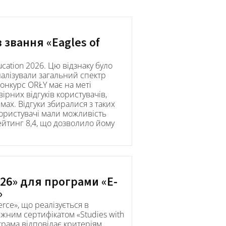
 звання «Eagles of
ucation 2026. Цю відзнаку було
налізували загальний спектр
 Конкурс ORŁY має на меті
ірних відгуків користувачів,
ах. Відгуки збиралися з таких
користувачі мали можливість
ейтинг 8,4, що дозволило йому
026» для програми «E-
»
rce», що реалізується в
ижним сертифікатом «Studies with
ограма відповідає критеріям