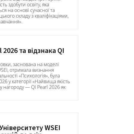
ть здобути освіту, яка
ся на основі сучасної та
ького складу з кваліфікаціями,
навчання».
 2026 та відзнака QI
овки, заснована на моделі
WSEI, отримала визнання
льності «Психологія», була
026 у категорії «Найвища якість
у нагороду — QI Pearl 2026 як
 Університету WSEI