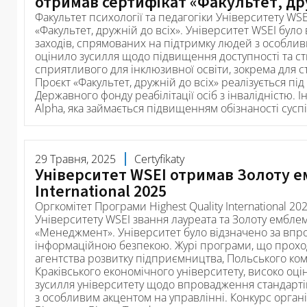
отримав сертифікат «Факультет, дру
Факультет психології та педагогіки Університету W
«Факультет, дружній до всіх». Університет WSEI бул
заходів, спрямованих на підтримку людей з особли
оцінило зусилля щодо підвищення доступності та 
сприятливого для інклюзивної освіти, зокрема для ст
Проєкт «Факультет, дружній до всіх» реалізується 
Державного фонду реабілітації осіб з інвалідністю. І
Alpha, яка займається підвищенням обізнаності сусп
29 Травня, 2025
Certyfikaty
Університет WSEI отримав Золоту е
International 2025
Оргкомітет Програми Highest Quality International 
Університету WSEI звання лауреата та Золоту емблему
«Менеджмент». Університет було відзначено за вп
інформаційною безпекою. Журі програми, що прохо
агентства розвитку підприємництва, Польського комі
Краківського економічного університету, високо оці
зусилля університету щодо впровадження стандартів я
з особливим акцентом на управлінні. Конкурс орган