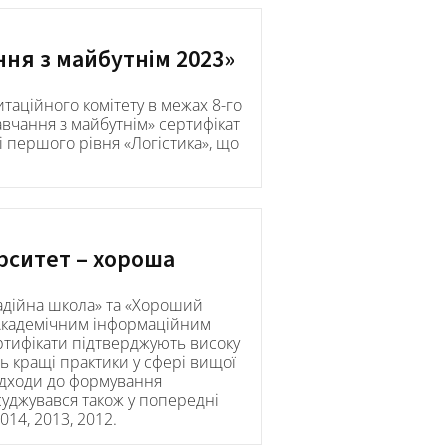
ня з майбутнім 2023»
аційного комітету в межах 8-го
вчання з майбутнім» сертифікат
і першого рівня «Логістика», що
рситет – хороша
адійна школа» та «Хороший
і Академічним інформаційним
ртифікати підтверджують високу
ть кращі практики у сфері вищої
підходи до формування
суджувався також у попередні
2014, 2013, 2012.