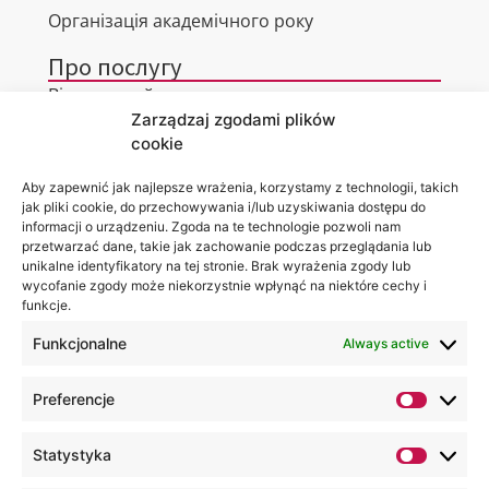
Організація академічного року
Про послугу
Віртуальний тур
Zarządzaj zgodami plików
Контакти
cookie
Aby zapewnić jak najlepsze wrażenia, korzystamy z technologii, takich
jak pliki cookie, do przechowywania i/lub uzyskiwania dostępu do
informacji o urządzeniu. Zgoda na te technologie pozwoli nam
Місцезнаходження
Ви можете
przetwarzać dane, takie jak zachowanie podczas przeglądania lub
Академії
знайти нас
unikalne identyfikatory na tej stronie. Brak wyrażenia zgody lub
WSEI
за:
wycofanie zgody może niekorzystnie wpłynąć na niektóre cechy i
вул.
funkcje.
Projektowa,
4
20-209
Funkcjonalne
Always active
Люблін
+48 81
Preferencje
749 17
70
Statystyka
+48 81