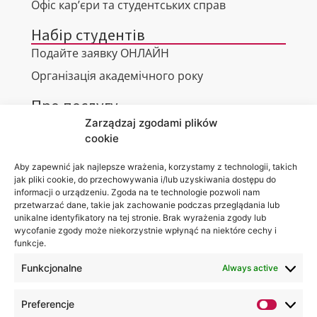
Офіс кар’єри та студентських справ
Набір студентів
Подайте заявку ОНЛАЙН
Організація академічного року
Про послугу
Zarządzaj zgodami plików
Віртуальний тур
cookie
Контакти
Aby zapewnić jak najlepsze wrażenia, korzystamy z technologii, takich
jak pliki cookie, do przechowywania i/lub uzyskiwania dostępu do
informacji o urządzeniu. Zgoda na te technologie pozwoli nam
przetwarzać dane, takie jak zachowanie podczas przeglądania lub
Місцезнаходження
Ви можете
unikalne identyfikatory na tej stronie. Brak wyrażenia zgody lub
Академії
знайти нас
wycofanie zgody może niekorzystnie wpłynąć na niektóre cechy i
WSEI
за:
funkcje.
вул.
Projektowa,
Funkcjonalne
Always active
4
20-209
Люблін
Preferencje
+48 81