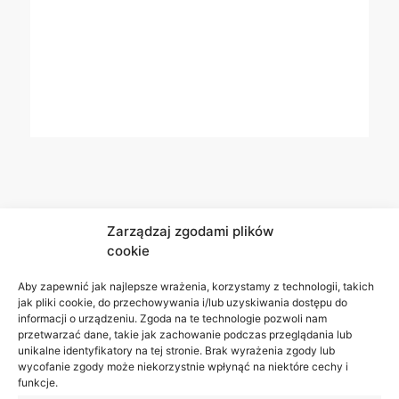
Zarządzaj zgodami plików
cookie
Aby zapewnić jak najlepsze wrażenia, korzystamy z technologii, takich
jak pliki cookie, do przechowywania i/lub uzyskiwania dostępu do
informacji o urządzeniu. Zgoda na te technologie pozwoli nam
przetwarzać dane, takie jak zachowanie podczas przeglądania lub
unikalne identyfikatory na tej stronie. Brak wyrażenia zgody lub
wycofanie zgody może niekorzystnie wpłynąć na niektóre cechy i
funkcje.