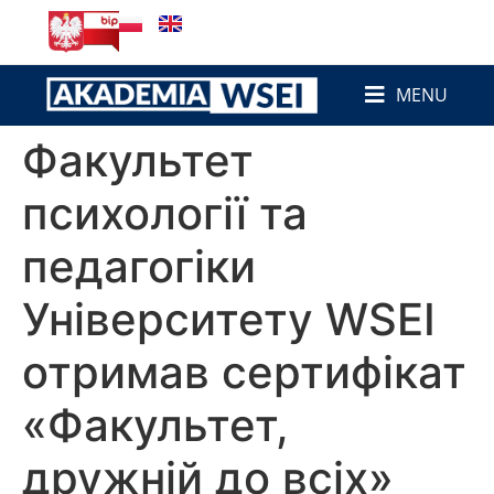
до
вмісту
MENU
Факультет
психології та
педагогіки
Університету WSEI
отримав сертифікат
«Факультет,
дружній до всіх»