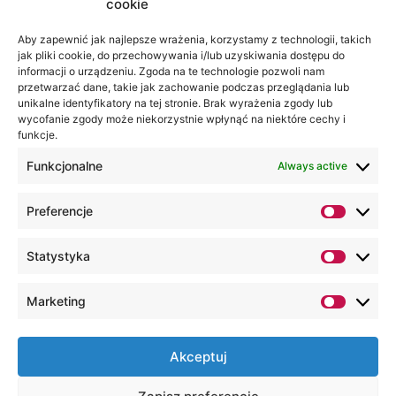
cookie
Aby zapewnić jak najlepsze wrażenia, korzystamy z technologii, takich
jak pliki cookie, do przechowywania i/lub uzyskiwania dostępu do
informacji o urządzeniu. Zgoda na te technologie pozwoli nam
Місцезнаходження
Ви можете
przetwarzać dane, takie jak zachowanie podczas przeglądania lub
Академії
знайти нас
unikalne identyfikatory na tej stronie. Brak wyrażenia zgody lub
WSEI
за:
wycofanie zgody może niekorzystnie wpłynąć na niektóre cechy i
вул.
Projektowa,
funkcje.
4
20-209
Funkcjonalne
Always active
Люблін
+48 81
Preferencje
749 17
70
Statystyka
+48 81
749 32
Marketing
13
kancelaria@wsei.pl
Akceptuj
Усі права захищені, Університет WSEI © 2000 –