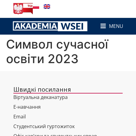
до
вмісту
MENU
Символ сучасної
освіти 2023
Швидкі посилання
Віртуальна деканатура
Е-навчання
Email
Студентський гуртожиток
Офіс кар’єри та студентських справ