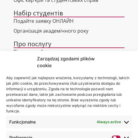
Набір студентів
Подайте заявку ОНЛАЙН
Організація академічного року
Про послугу
Віртуальний тур
Zarządzaj zgodami plików
Контакти
cookie
Aby zapewnić jak najlepsze wrażenia, korzystamy z technologii, takich
jak pliki cookie, do przechowywania i/lub uzyskiwania dostępu do
informacji o urządzeniu. Zgoda na te technologie pozwoli nam
Місцезнаходження
Ви можете
przetwarzać dane, takie jak zachowanie podczas przeglądania lub
Академії
знайти нас
unikalne identyfikatory na tej stronie. Brak wyrażenia zgody lub
WSEI
за:
wycofanie zgody może niekorzystnie wpłynąć na niektóre cechy i
вул.
Projektowa,
funkcje.
4
20-209
Funkcjonalne
Always active
Люблін
+48 81
Preferencje