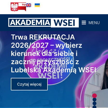
MENU
Trwa REKRUTACJA
2026/2027 – wybierz
kierunek dla siebie i
zacznij przyszłość z
Lubelską Akademią WSEI
Czytaj więcej